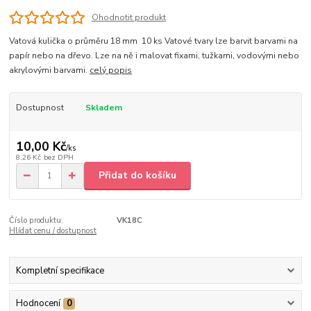
Ohodnotit produkt
Vatová kulička o průměru 18 mm 10 ks Vatové tvary lze barvit barvami na
papír nebo na dřevo. Lze na ně i malovat fixami, tužkami, vodovými nebo
akrylovými barvami.
celý popis
Dostupnost
Skladem
10,00 Kč
/
ks
8,26 Kč
bez DPH
Přidat do košíku
Číslo produktu:
VK18C
Hlídat cenu / dostupnost
Kompletní specifikace
Hodnocení
0