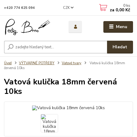
0
ks
CZK
+420 774 625 094
za
0,00 Kč
Menu
Hledat
Úvod
VÝTVARNÉ POTŘEBY
Vatové tvary
Vatová kulička 18mm
červená 10ks
Vatová kulička 18mm červená
10ks