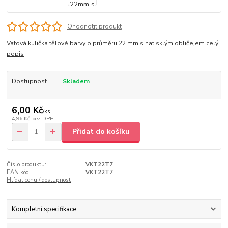
Ohodnotit produkt
Vatová kulička tělové barvy o průměru 22 mm s natisklým obličejem
celý
popis
Dostupnost
Skladem
6,00 Kč
/
ks
4,96 Kč
bez DPH
Přidat do košíku
Číslo produktu:
VKT22T7
EAN kód:
VKT22T7
Hlídat cenu / dostupnost
Kompletní specifikace