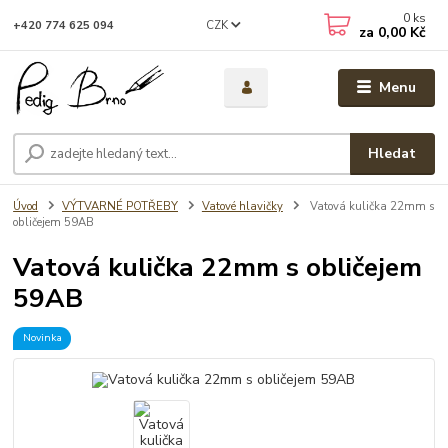
0
ks
CZK
+420 774 625 094
za
0,00 Kč
Menu
Hledat
Úvod
VÝTVARNÉ POTŘEBY
Vatové hlavičky
Vatová kulička 22mm s
obličejem 59AB
Vatová kulička 22mm s obličejem
59AB
Novinka