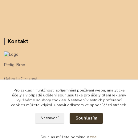
Kontakt
Pedig-Brno
Gabriela Cejnková
+420 774 625 094
Pro základní funkčnost, zpříjemnění používání webu, analytické
účely a v případě udělení souhlasu také pro účely cílení reklamy
klimpe@klimpe.cz
využíváme soubory cookies. Nastavení vlastních preferencí
cookies můžete kdykoli upravit odkazem ve spodní části stránek.
Souhlasím
Nastavení
Souhlas můžete odmítnout
zde
.