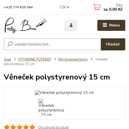
0
ks
CZK
+420 774 625 094
za
0,00 Kč
Menu
Hledat
Úvod
VÝTVARNÉ POTŘEBY
Polystyrenové formy
Věneček
polystyrenový 15 cm
Věneček polystyrenový 15 cm
Ohodnotit produkt