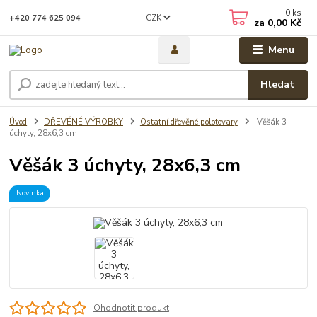
0
ks
CZK
+420 774 625 094
za
0,00 Kč
Menu
Hledat
Úvod
DŘEVÉNÉ VÝROBKY
Ostatní dřevěné polotovary
Věšák 3
úchyty, 28x6,3 cm
Věšák 3 úchyty, 28x6,3 cm
Novinka
Ohodnotit produkt