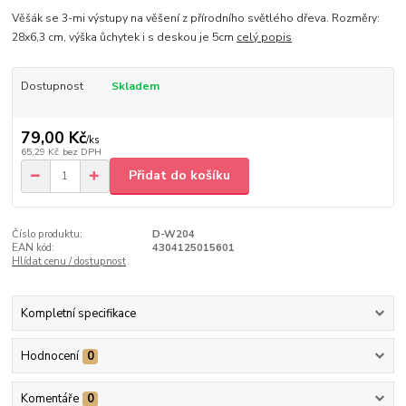
Věšák se 3-mi výstupy na věšení z přírodního světlého dřeva. Rozměry:
28x6,3 cm, výška ůchytek i s deskou je 5cm
celý popis
Dostupnost
Skladem
79,00 Kč
/
ks
65,29 Kč
bez DPH
Přidat do košíku
Číslo produktu:
D-W204
EAN kód:
4304125015601
Hlídat cenu / dostupnost
Kompletní specifikace
Hodnocení
0
Komentáře
0