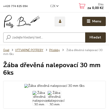
0
ks
CZK
+420 774 625 094
za
0,00 Kč
Menu
Hledat
Úvod
VÝTVARNÉ POTŘEBY
Přízdoby
Žába dřevěná nalepovací 30
mm 6ks
Žába dřevěná nalepovací 30 mm
6ks