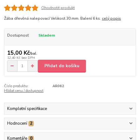
Ohodnotit produkt
Žába dřevěná nalepovací Velikost 30 mm. Balení 6 ks.
celý popis
Dostupnost
Skladem
15,00 Kč
/
bal.
12,40 Kč
bez DPH
Přidat do košíku
Číslo produktu:
AR062
Hlídat cenu / dostupnost
Kompletní specifikace
Hodnocení
2
Komentáře
0