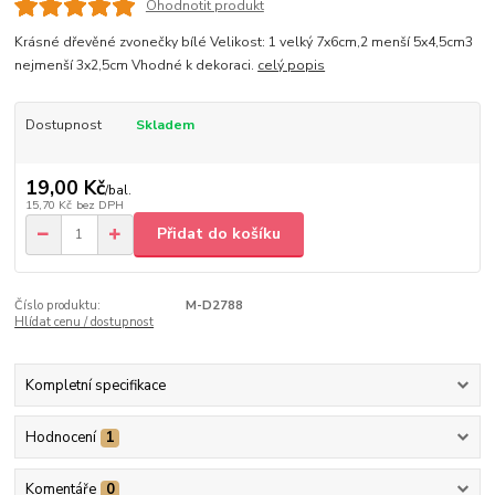
Ohodnotit produkt
Krásné dřevěné zvonečky bílé Velikost: 1 velký 7x6cm,2 menší 5x4,5cm3
nejmenší 3x2,5cm Vhodné k dekoraci.
celý popis
Dostupnost
Skladem
19,00 Kč
/
bal.
15,70 Kč
bez DPH
Přidat do košíku
Číslo produktu:
M-D2788
Hlídat cenu / dostupnost
Kompletní specifikace
Hodnocení
1
Komentáře
0