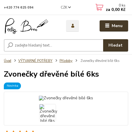
0
ks
CZK
+420 774 625 094
za
0,00 Kč
Menu
Hledat
Úvod
VÝTVARNÉ POTŘEBY
Přízdoby
Zvonečky dřevěné bílé 6ks
Zvonečky dřevěné bílé 6ks
Novinka