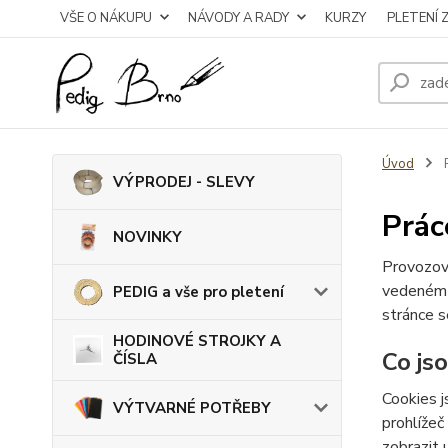
VŠE O NÁKUPU
NÁVODY A RADY
KURZY
PLETENÍ 
Úvod
P
VÝPRODEJ - SLEVY
Prác
NOVINKY
Provozov
vedeném
PEDIG a vše pro pletení
stránce s
HODINOVÉ STROJKY A
Co js
ČÍSLA
Cookies j
VÝTVARNÉ POTŘEBY
prohlížeč
zobrazit 