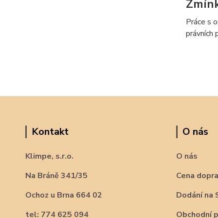
Zmín
Práce s o
právních 
Kontakt
O nás
Klimpe, s.r.o.
O nás
Na Bráně 341/35
Cena dopr
Ochoz u Brna 664 02
Dodání na 
tel: 774 625 094
Obchodní 