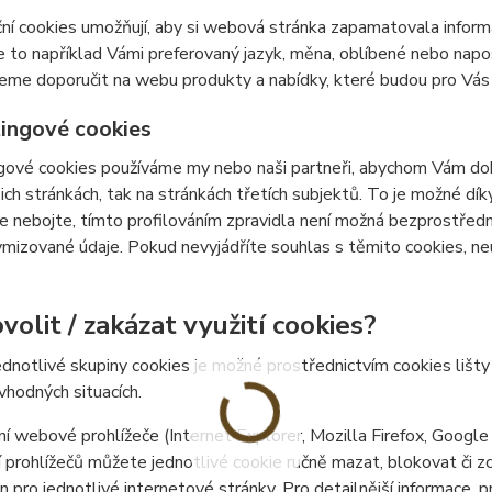
ní cookies umožňují, aby si webová stránka zapamatovala inform
e to například Vámi preferovaný jazyk, měna, oblíbené nebo nap
e doporučit na webu produkty a nabídky, které budou pro Vás c
ingové cookies
ové cookies používáme my nebo naši partneři, abychom Vám doká
šich stránkách, tak na stránkách třetích subjektů. To je možné dí
e nebojte, tímto profilováním zpravidla není možná bezprostředn
izované údaje. Pokud nevyjádříte souhlas s těmito cookies, neu
volit / zakázat využití cookies?
ednotlivé skupiny cookies je možné prostřednictvím cookies lišt
 vhodných situacích.
í webové prohlížeče (Internet Explorer, Mozilla Firefox, Google
 prohlížečů můžete jednotlivé cookie ručně mazat, blokovat či zce
en pro jednotlivé internetové stránky. Pro detailnější informace, 