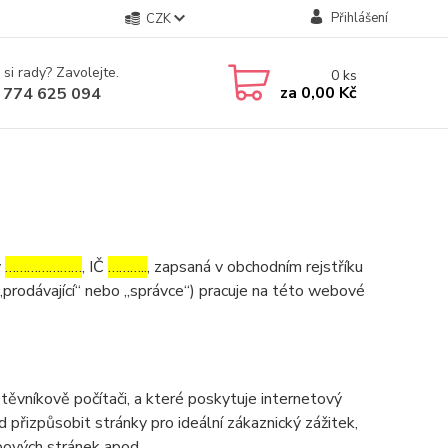
Přihlášení
CZK
 si rady? Zavolejte.
0
ks
za
0,00 Kč
 774 625 094
v
…………………
, IČ
………..
, zapsaná v obchodním rejstříku
„prodávající“ nebo „správce“) pracuje na této webové
ěvníkově počítači, a které poskytuje internetový
d přizpůsobit stránky pro ideální zákaznický zážitek,
bových stránek apod.