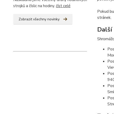
strojků a číslic na hodiny.
číst celé
Pokud bud
stránek.
Zobrazit všechny novinky
Další
Shromážd
Pos
Mou
Pos
Vie
Pos
94
Pos
Smí
Pos
Str