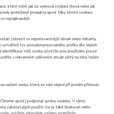
ace, které mění, jak se webová stránka chová nebo jak
osledy prohlížené produkty apod. Díky těmto cookies
o nejzajímavější.
zali zobrazit co nejrelevantnější obsah nebo reklamy
ky vytváření tzv. pseudonymizovaného profilu dle Vašich
í identifikace Vaší osoby, protože jsou používány pouze
vidíte v reklamních sděleních obsah ušitý na míru Vašim
y na našem webu, která se vám objeví při prvním příchodu
 Chrome apod.) podporují správu cookies. V rámci
la zakázat jejich použití, lze je také blokovat nebo
prosím, použijte nápovědu vašeho prohlížeče.