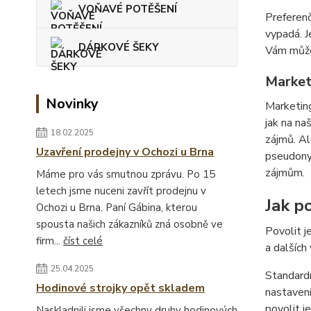
VOŇAVÉ POTĚŠENÍ
Preferenč
vypadá. J
DÁRKOVÉ ŠEKY
Vám můžem
Market
Novinky
Marketing
jak na na
18.02.2025
zájmů. Al
Uzavření prodejny v Ochozi u Brna
pseudonym
zájmům.
Máme pro vás smutnou zprávu. Po 15
letech jsme nuceni zavřít prodejnu v
Jak po
Ochozi u Brna. Paní Gábina, kterou
spousta našich zákazníků zná osobně ve
Povolit j
firm...
číst celé
a dalších
25.04.2025
Standardn
Hodinové strojky opět skladem
nastavení
povolit j
Naskladnili jsme všechny druhy hodinových