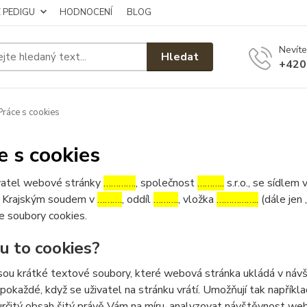
Z PEDIGU
HODNOCENÍ
BLOG
Nevíte
Hledat
+420
ráce s cookies
e s cookies
atel webové stránky
………….
, společnost
………..
s.r.o., se sídlem 
 Krajským soudem v
……….
, oddíl
……….
, vložka
……………..
(dále jen 
e soubory cookies.
ou to cookies?
sou krátké textové soubory, které webová stránka ukládá v návšt
 pokaždé, když se uživatel na stránku vrátí. Umožňují tak napříkla
určitý obsah šitý právě Vám na míru, analyzovat návštěvnost we