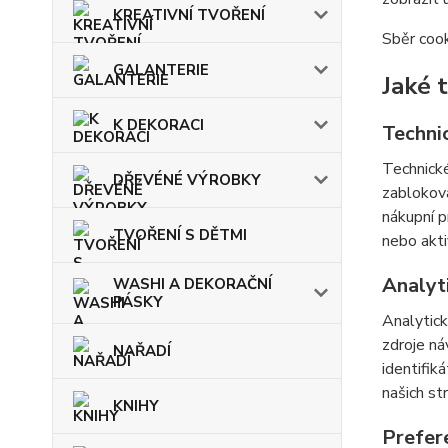
KREATIVNÍ TVOŘENÍ
Sběr cook
GALANTERIE
Jaké 
K DEKORACI
Techni
Technické
DŘEVÉNÉ VÝROBKY
zabloková
nákupní p
TVOŘENÍ S DĚTMI
nebo akti
Analyt
WASHI A DEKORAČNÍ
PÁSKY
Analytick
zdroje ná
NAŘADÍ
identifik
našich st
KNIHY
Prefer