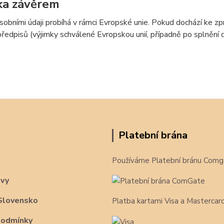
ka závěrem
sobními údaji probíhá v rámci Evropské unie. Pokud dochází ke 
předpisů (výjimky schválené Evropskou unií, případně po splnění
Platební brána
Používáme Platební bránu Comg
avy
Slovensko
Platba kartami Visa a Mastercar
podmínky