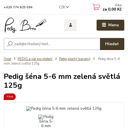
0
ks
CZK
+420 774 625 094
za
0,00 Kč
Menu
Hledat
Úvod
PEDIG a vše pro pletení
Pedig plochý barvený
Pedig šéna 5-6
mm zelená světlá 125g
Pedig šéna 5-6 mm zelená světlá
125g
Akce