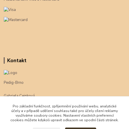
Kontakt
Pedig-Brno
Gabriela Cejnková
+420 774 625 094
Pro základní funkčnost, zpříjemnění používání webu, analytické
účely a v případě udělení souhlasu také pro účely cílení reklamy
klimpe@klimpe.cz
využíváme soubory cookies. Nastavení vlastních preferencí
cookies můžete kdykoli upravit odkazem ve spodní části stránek.