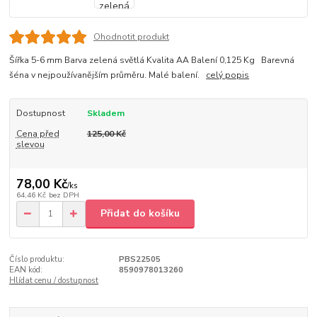
Ohodnotit produkt
Šířka 5-6 mm Barva zelená světlá Kvalita AA Balení 0,125 Kg Barevná
šéna v nejpoužívanějším průměru. Malé balení.
celý popis
Dostupnost
Skladem
Cena před
125,00 Kč
slevou
78,00 Kč
/
ks
64,46 Kč
bez DPH
Přidat do košíku
Číslo produktu:
PBS22505
EAN kód:
8590978013260
Hlídat cenu / dostupnost