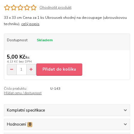
Ohodnotit produkt
33 x 33 cm Cena za 1 ks Ubrousek vhodný na decoupage (ubrouskovou
techniku).
celý popis
Dostupnost
Skladem
5,00 Kč
/
ks
4,13 Kč
bez DPH
Přidat do košíku
Číslo produktu:
U-143
Hlídat cenu / dostupnost
Kompletní specifikace
Hodnocení
0