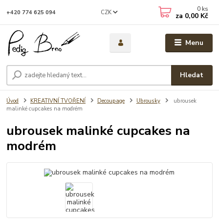
0
ks
CZK
+420 774 625 094
za
0,00 Kč
Menu
Hledat
Úvod
KREATIVNÍ TVOŘENÍ
Decoupage
Ubrousky
ubrousek
malinké cupcakes na modrém
ubrousek malinké cupcakes na
modrém